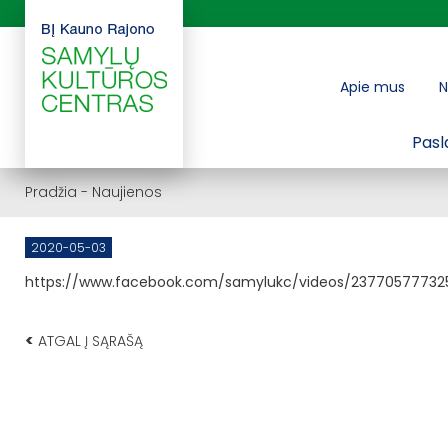
Apie mus
N
Pasl
Pradžia
-
Naujienos
2020-05-03
https://www.facebook.com/samylukc/videos/23770577732
<
ATGAL Į SĄRAŠĄ