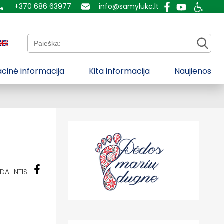
+370 686 63977
info@samylukc.lt
Paieška:
cinė informacija
Kita informacija
Naujienos
DALINTIS: