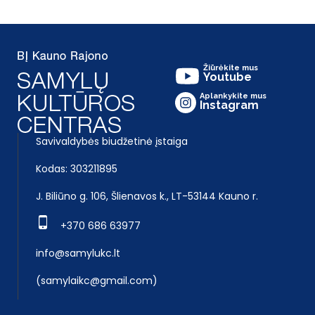
Žiūrėkite mus
Youtube
Aplankykite mus
Instagram
Savivaldybės biudžetinė įstaiga
Kodas: 303211895
J. Biliūno g. 106, Šlienavos k., LT-53144 Kauno r.
+370 686 63977
info@samylukc.lt
(samylaikc@gmail.com)