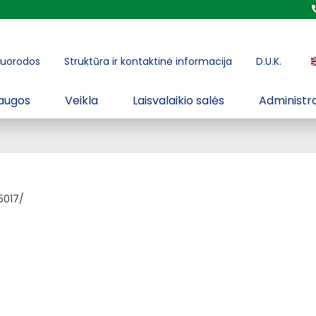
uorodos
Struktūra ir kontaktinė informacija
D.U.K.
augos
Veikla
Laisvalaikio salės
Administra
5017/