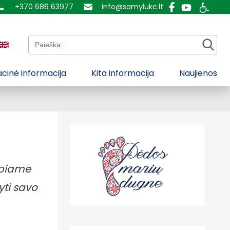
+370 686 63977
info@samylukc.lt
Paieška:
cinė informacija
Kita informacija
Naujienos
epiame
yti savo