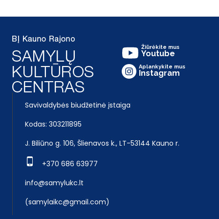
Žiūrėkite mus
Youtube
Aplankykite mus
Instagram
Savivaldybės biudžetinė įstaiga
Kodas: 303211895
J. Biliūno g. 106, Šlienavos k., LT-53144 Kauno r.
+370 686 63977
info@samylukc.lt
(samylaikc@gmail.com)