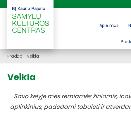
Apie mus
N
Pasl
Pradžia
-
Veikla
Veikla
Savo kelyje mes remiamės ž
iniomis, ino
aplinkinius, padėdami tobulėti ir atverd