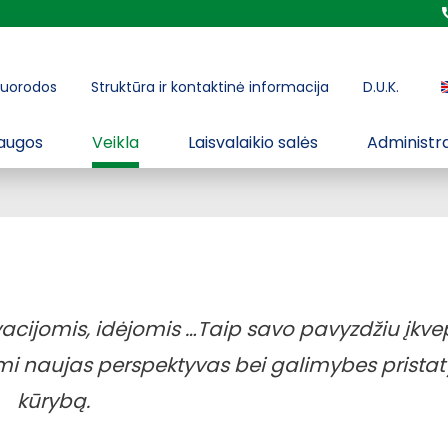
uorodos
Struktūra ir kontaktinė informacija
D.U.K.
augos
Veikla
Laisvalaikio salės
Administra
vacijomis, idėjomis
…T
aip savo pavyzdžiu įkv
ami naujas perspektyvas bei
galimybes pristat
kūrybą.