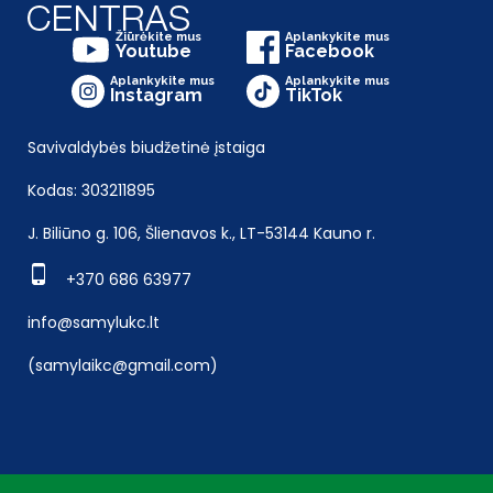
Žiūrėkite mus
Aplankykite mus
Youtube
Facebook
Aplankykite mus
Aplankykite mus
Instagram
TikTok
Savivaldybės biudžetinė įstaiga
Kodas: 303211895
J. Biliūno g. 106, Šlienavos k., LT-53144 Kauno r.
+370 686 63977
info@samylukc.lt
(samylaikc@gmail.com)