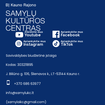
Žiūrėkite mus
Aplankykite mus
Youtube
Facebook
Aplankykite mus
Aplankykite mus
Instagram
TikTok
Savivaldybės biudžetinė įstaiga
Kodas: 303211895
J. Biliūno g. 106, Šlienavos k., LT-53144 Kauno r.
+370 686 63977
info@samylukc.lt
(samylaikc@gmail.com)