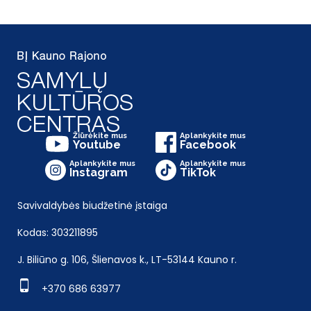
Žiūrėkite mus
Aplankykite mus
Youtube
Facebook
Aplankykite mus
Aplankykite mus
Instagram
TikTok
Savivaldybės biudžetinė įstaiga
Kodas: 303211895
J. Biliūno g. 106, Šlienavos k., LT-53144 Kauno r.
+370 686 63977