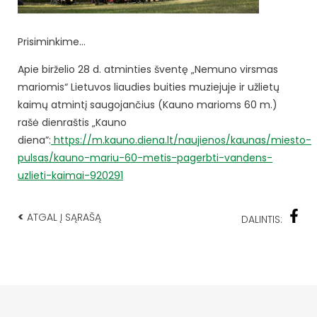
Prisiminkime…
Apie birželio 28 d. atminties šventę „Nemuno virsmas
mariomis“ Lietuvos liaudies buities muziejuje ir užlietų
kaimų atmintį saugojančius (Kauno marioms 60 m.)
rašė dienraštis „Kauno
diena”:
https://m.kauno.diena.lt/naujienos/kaunas/miesto-
pulsas/kauno-mariu-60-metis-pagerbti-vandens-
uzlieti-kaimai-920291
<
ATGAL Į SĄRAŠĄ
DALINTIS: