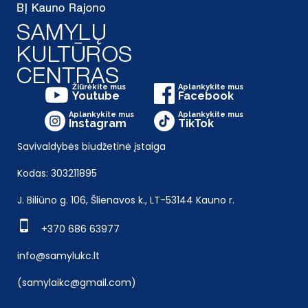
Žiūrėkite mus
Aplankykite mus
Youtube
Facebook
Aplankykite mus
Aplankykite mus
Instagram
TikTok
Savivaldybės biudžetinė įstaiga
Kodas: 303211895
J. Biliūno g. 106, Šlienavos k., LT-53144 Kauno r.
+370 686 63977
info@samylukc.lt
(samylaikc@gmail.com)