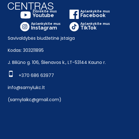
Žiūrėkite mus
Aplankykite mus
Youtube
Facebook
Aplankykite mus
Aplankykite mus
Instagram
TikTok
Savivaldybės biudžetinė įstaiga
Kodas: 303211895
J. Biliūno g. 106, Šlienavos k., LT-53144 Kauno r.
+370 686 63977
info@samylukc.lt
(samylaikc@gmail.com)