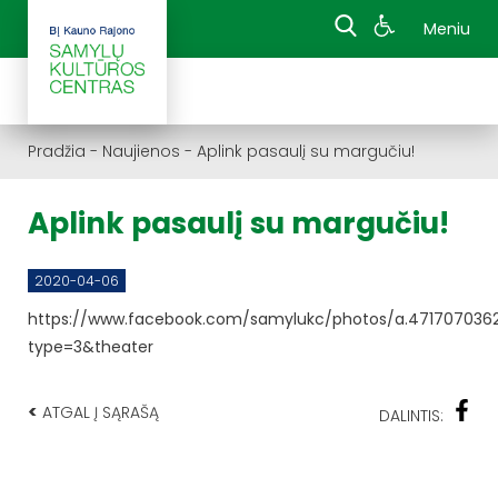
Meniu
Pradžia
-
Naujienos
-
Aplink pasaulį su margučiu!
Aplink pasaulį su margučiu!
2020-04-06
https://www.facebook.com/samylukc/photos/a.471707036
type=3&theater
<
ATGAL Į SĄRAŠĄ
DALINTIS: