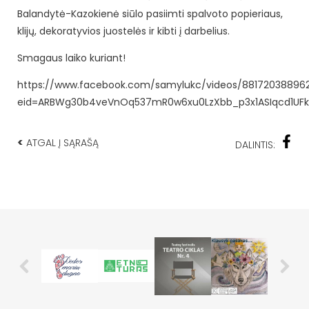
Balandytė-Kazokienė siūlo pasiimti spalvoto popieriaus,
klijų, dekoratyvios juostelės ir kibti į darbelius.
Smagaus laiko kuriant!
https://www.facebook.com/samylukc/videos/88172038896
eid=ARBWg30b4veVnOq537mR0w6xu0LzXbb_p3x1ASIqcd1U
<
ATGAL Į SĄRAŠĄ
DALINTIS: