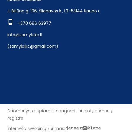
J. Biliūno g. 106, Šlienavos k., LT-53144 Kauno r.
+370 686 63977
info@samylukc.lt
(samylaikc@gmail.com)
Duomenys kaupiami ir saugomi Juridinių asmenų
registre
Interneto svetainių kūrimas
: