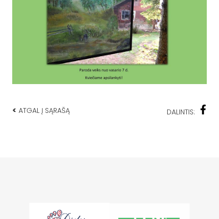
<
ATGAL Į SĄRAŠĄ
DALINTIS: