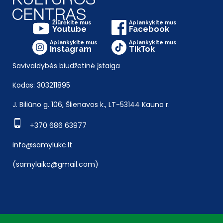
Žiūrėkite mus
Aplankykite mus
Youtube
Facebook
Aplankykite mus
Aplankykite mus
Instagram
TikTok
Savivaldybės biudžetinė įstaiga
Kodas: 303211895
J. Biliūno g. 106, Šlienavos k., LT-53144 Kauno r.
+370 686 63977
info@samylukc.lt
(samylaikc@gmail.com)