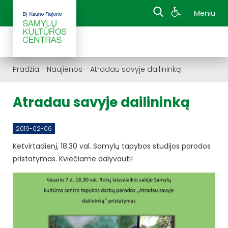
Meniu
Pradžia
-
Naujienos
-
Atradau savyje dailininką
Atradau savyje dailininką
2019-02-06
Ketvirtadienį, 18.30 val. Samylų tapybos studijos parodos
pristatymas. Kviečiame dalyvauti!