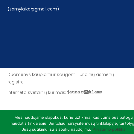
(samylaikc@gmail.com)
Duomenys kaupiami ir saugomi Juridinių asmenų
registre
Interneto svetainių kūrimas
:
Mes naudojame slapukus, kurie užtikrina, kad Jums bus patogu
naudotis tinklalapiu. Jei toliau naršysite mūsų tinklalapyje, tai toly
Jūsų sutikimui su slapukų naudojimu.
Privatumo politika