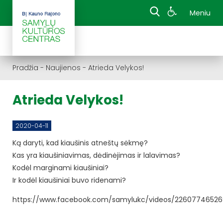
Meniu
Pradžia
-
Naujienos
-
Atrieda Velykos!
Atrieda Velykos!
2020-04-11
Ką daryti, kad kiaušinis atneštų sėkmę?
Kas yra kiaušiniavimas, dėdinėjimas ir lalavimas?
Kodėl marginami kiaušiniai?
Ir kodėl kiaušiniai buvo ridenami?
https://www.facebook.com/samylukc/videos/2260774652