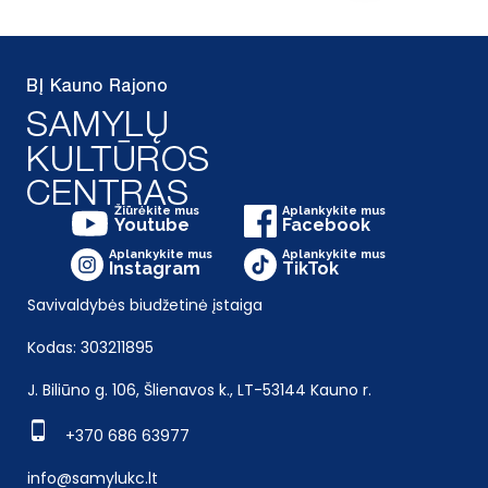
Žiūrėkite mus
Aplankykite mus
Youtube
Facebook
Aplankykite mus
Aplankykite mus
Instagram
TikTok
Savivaldybės biudžetinė įstaiga
Kodas: 303211895
J. Biliūno g. 106, Šlienavos k., LT-53144 Kauno r.
+370 686 63977
info@samylukc.lt