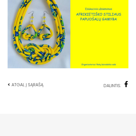
<
ATGAL Į SĄRAŠĄ
DALINTIS: