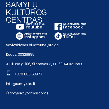
Žiūrėkite mus
Aplankykite mus
Youtube
Facebook
Aplankykite mus
Aplankykite mus
Instagram
TikTok
Savivaldybės biudžetinė įstaiga
Kodas: 303211895
J. Biliūno g. 106, Šlienavos k., LT-53144 Kauno r.
+370 686 63977
info@samylukc.lt
(samylaikc@gmail.com)