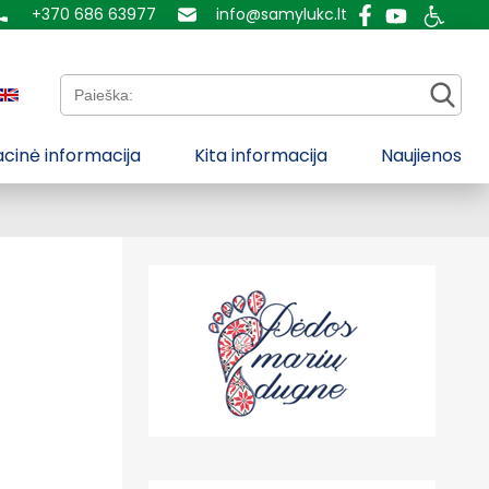
+370 686 63977
info@samylukc.lt
Paieška:
cinė informacija
Kita informacija
Naujienos