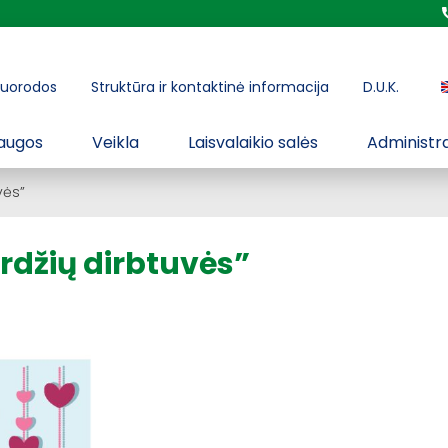
uorodos
Struktūra ir kontaktinė informacija
D.U.K.
augos
Veikla
Laisvalaikio salės
Administra
vės”
rdžių dirbtuvės”