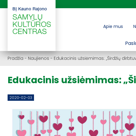
Apie mus
N
Pasl
Pradžia
-
Naujienos
-
Edukacinis užsiėmimas: „Širdžių dirbtu
Edukacinis užsiėmimas: „Ši
2020-02-03