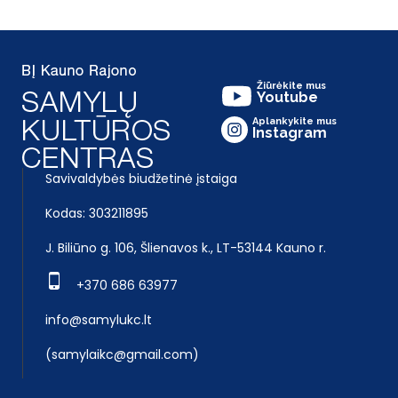
Žiūrėkite mus
Youtube
Aplankykite mus
Instagram
Savivaldybės biudžetinė įstaiga
Kodas: 303211895
J. Biliūno g. 106, Šlienavos k., LT-53144 Kauno r.
+370 686 63977
info@samylukc.lt
(samylaikc@gmail.com)