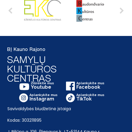
Žiūrėkite mus
Aplankykite mus
Youtube
Facebook
Aplankykite mus
Aplankykite mus
Instagram
TikTok
Savivaldybės biudžetinė įstaiga
Kodas: 303211895
J. Biliūno g. 106, Šlienavos k., LT-53144 Kauno r.