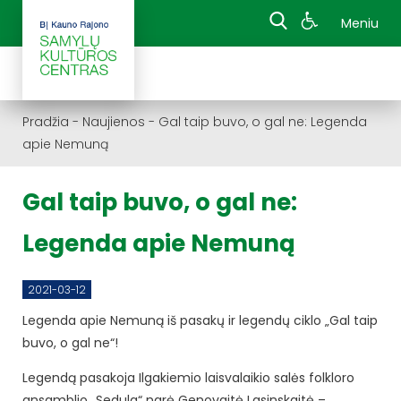
Meniu
Pradžia
-
Naujienos
-
Gal taip buvo, o gal ne: Legenda
apie Nemuną
Gal taip buvo, o gal ne:
Legenda apie Nemuną
2021-03-12
Legenda apie Nemuną iš pasakų ir legendų ciklo „Gal taip
buvo, o gal ne“!
Legendą pasakoja Ilgakiemio laisvalaikio salės folkloro
ansamblio „Sedula“ narė Genovaitė Lasinskaitė –