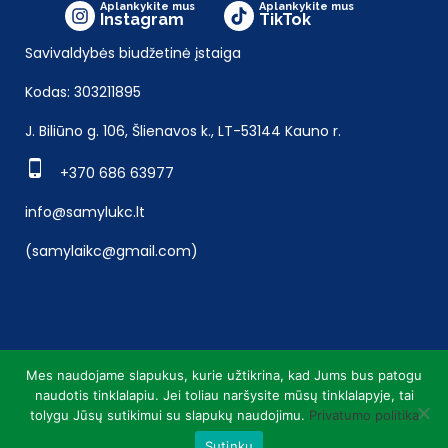
Aplankykite mus
Aplankykite mus
Instagram
TikTok
Savivaldybės biudžetinė įstaiga
Kodas: 303211895
J. Biliūno g. 106, Šlienavos k., LT-53144 Kauno r.
+370 686 63977
info@samylukc.lt
(samylaikc@gmail.com)
Mes naudojame slapukus, kurie užtikrina, kad Jums bus patogu
naudotis tinklalapiu. Jei toliau naršysite mūsų tinklalapyje, tai
tolygu Jūsų sutikimui su slapukų naudojimu.
Privatumo politika
Sutinku