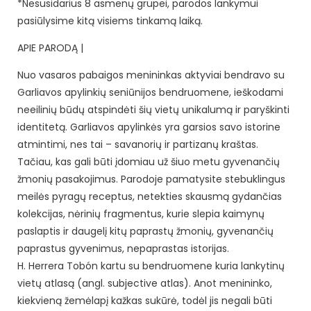
*Nesusidarius 8 asmenų grupei, parodos lankymui
pasiūlysime kitą visiems tinkamą laiką.
APIE PARODĄ |
Nuo vasaros pabaigos menininkas aktyviai bendravo su
Garliavos apylinkių seniūnijos bendruomene, ieškodami
neeilinių būdų atspindėti šių vietų unikalumą ir paryškinti
identitetą. Garliavos apylinkės yra garsios savo istorine
atmintimi, nes tai – savanorių ir partizanų kraštas.
Tačiau, kas gali būti įdomiau už šiuo metu gyvenančių
žmonių pasakojimus. Parodoje pamatysite stebuklingus
meilės pyragų receptus, netekties skausmą gydančias
kolekcijas, nėrinių fragmentus, kurie slepia kaimynų
paslaptis ir daugelį kitų paprastų žmonių, gyvenančių
paprastus gyvenimus, nepaprastas istorijas.
H. Herrera Tobón kartu su bendruomene kuria lankytinų
vietų atlasą (angl. subjective atlas). Anot menininko,
kiekvieną žemėlapį kažkas sukūrė, todėl jis negali būti