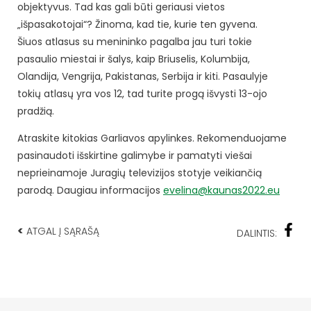
objektyvus. Tad kas gali būti geriausi vietos
„išpasakotojai“? Žinoma, kad tie, kurie ten gyvena.
Šiuos atlasus su menininko pagalba jau turi tokie
pasaulio miestai ir šalys, kaip Briuselis, Kolumbija,
Olandija, Vengrija, Pakistanas, Serbija ir kiti. Pasaulyje
tokių atlasų yra vos 12, tad turite progą išvysti 13-ojo
pradžią.
Atraskite kitokias Garliavos apylinkes. Rekomenduojame
pasinaudoti išskirtine galimybe ir pamatyti viešai
neprieinamoje Juragių televizijos stotyje veikiančią
parodą. Daugiau informacijos
evelina@kaunas2022.eu
<
ATGAL Į SĄRAŠĄ
DALINTIS: