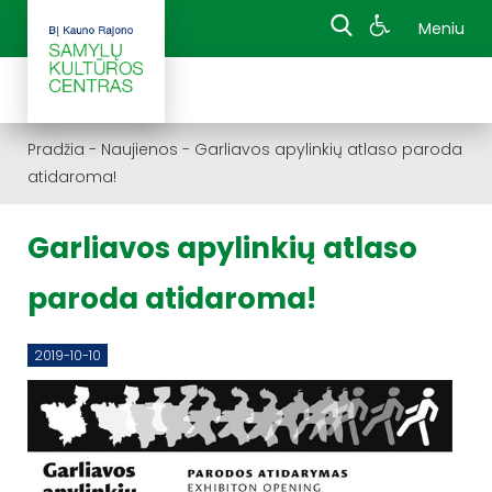
Meniu
Pradžia
-
Naujienos
-
Garliavos apylinkių atlaso paroda
atidaroma!
Garliavos apylinkių atlaso
paroda atidaroma!
2019-10-10