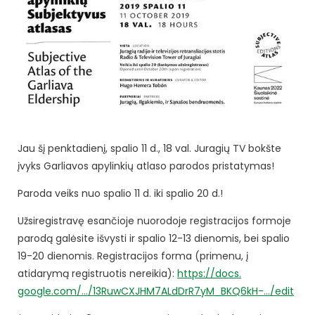
Jau šį penktadienį, spalio 11 d., 18 val. Juragių TV bokšte
įvyks Garliavos apylinkių atlaso parodos pristatymas!
Paroda veiks nuo spalio 11 d. iki spalio 20 d.!
Užsiregistravę esančioje nuorodoje registracijos formoje
parodą galėsite išvysti ir spalio 12-13 dienomis, bei spalio
19-20 dienomis. Registracijos forma (primenu, į
atidarymą registruotis nereikia):
https://docs.
google.com/…/
13RuwCXJHM7ALdDrR7yM_BKQ6kH-…/
edit