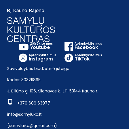
Žiūrėkite mus
Aplankykite mus
Youtube
Facebook
Aplankykite mus
Aplankykite mus
Instagram
TikTok
Savivaldybės biudžetinė įstaiga
Kodas: 303211895
J. Biliūno g. 106, Šlienavos k., LT-53144 Kauno r.
+370 686 63977
info@samylukc.lt
(samylaikc@gmail.com)