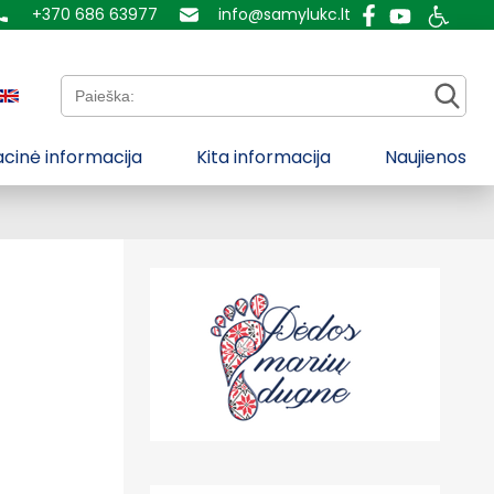
+370 686 63977
info@samylukc.lt
Paieška:
cinė informacija
Kita informacija
Naujienos