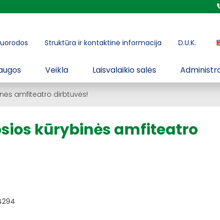
uorodos
Struktūra ir kontaktinė informacija
D.U.K.
augos
Veikla
Laisvalaikio salės
Administra
nės amfiteatro dirbtuvės!
sios kūrybinės amfiteatro
4294