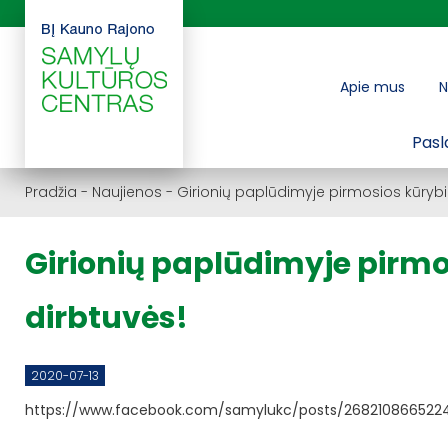
Apie mus
N
Pasl
Pradžia
-
Naujienos
-
Girionių paplūdimyje pirmosios kūrybi
Girionių paplūdimyje pirmo
dirbtuvės!
2020-07-13
https://www.facebook.com/samylukc/posts/268210866522