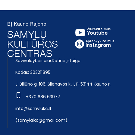
Žiūrėkite mus
Youtube
Aplankykite mus
Instagram
Savivaldybės biudžetinė įstaiga
Kodas: 303211895
J. Biliūno g. 106, Šlienavos k., LT-53144 Kauno r.
+370 686 63977
info@samylukc.lt
(samylaikc@gmail.com)