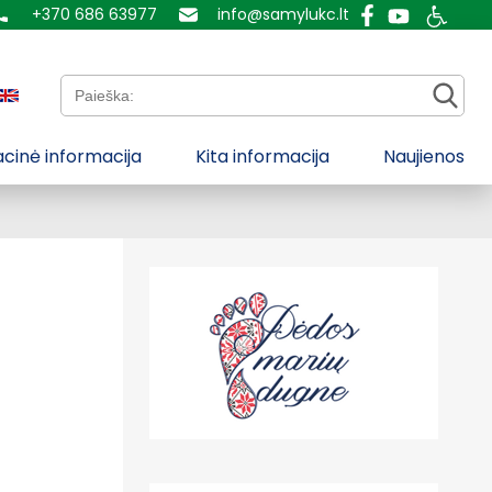
+370 686 63977
info@samylukc.lt
Paieška:
cinė informacija
Kita informacija
Naujienos