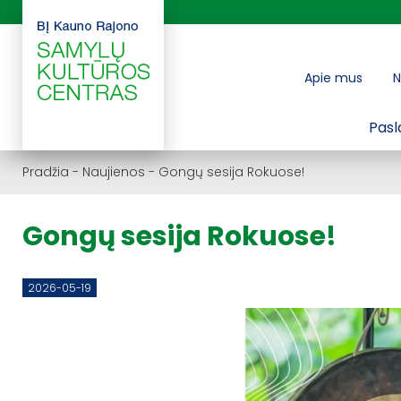
Apie mus
N
Pasl
Pradžia
-
Naujienos
-
Gongų sesija Rokuose!
Gongų sesija Rokuose!
2026-05-19