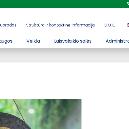
uorodos
Struktūra ir kontaktinė informacija
D.U.K.
augos
Veikla
Laisvalaikio salės
Administra