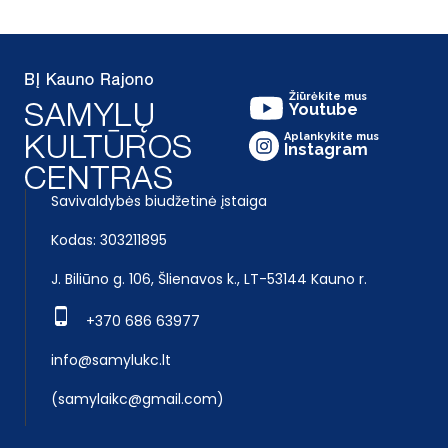
Žiūrėkite mus
Youtube
Aplankykite mus
Instagram
Savivaldybės biudžetinė įstaiga
Kodas: 303211895
J. Biliūno g. 106, Šlienavos k., LT-53144 Kauno r.
+370 686 63977
info@samylukc.lt
(samylaikc@gmail.com)