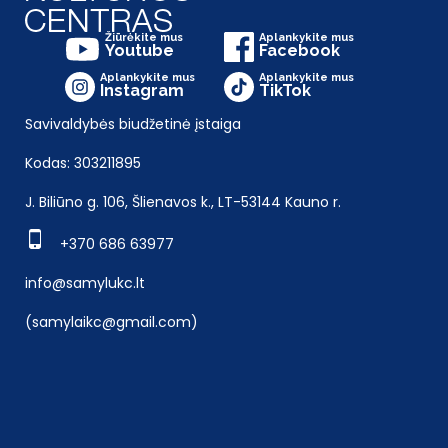
Žiūrėkite mus
Aplankykite mus
Youtube
Facebook
Aplankykite mus
Aplankykite mus
Instagram
TikTok
Savivaldybės biudžetinė įstaiga
Kodas: 303211895
J. Biliūno g. 106, Šlienavos k., LT-53144 Kauno r.
+370 686 63977
info@samylukc.lt
(samylaikc@gmail.com)