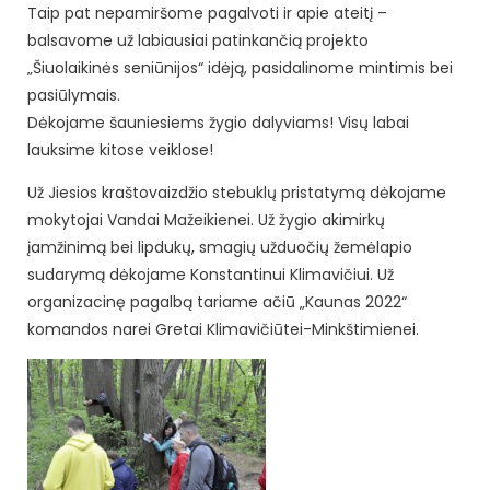
Taip pat nepamiršome pagalvoti ir apie ateitį –
balsavome už labiausiai patinkančią projekto
„Šiuolaikinės seniūnijos“ idėją, pasidalinome mintimis bei
pasiūlymais.
Dėkojame šauniesiems žygio dalyviams! Visų labai
lauksime kitose veiklose!
Už Jiesios kraštovaizdžio stebuklų pristatymą dėkojame
mokytojai Vandai Mažeikienei. Už žygio akimirkų
įamžinimą bei lipdukų, smagių užduočių žemėlapio
sudarymą dėkojame Konstantinui Klimavičiui. Už
organizacinę pagalbą tariame ačiū „Kaunas 2022“
komandos narei Gretai Klimavičiūtei-Minkštimienei.