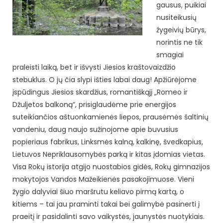
gausus, puikiai
nusiteikusių
žygeivių būrys,
norintis ne tik
smagiai
praleisti laiką, bet ir išvysti Jiesios kraštovaizdžio
stebuklus. O jų čia slypi išties labai daug! Apžiūrėjome
įspūdingus Jiesios skardžius, romantiškąjį „Romeo ir
Džuljetos balkoną“, prisiglaudėme prie energijos
suteikiančios aštuonkamienės liepos, prausėmės šaltinių
vandeniu, daug naujo sužinojome apie buvusius
popieriaus fabrikus, Linksmės kalną, kalkinę, švedkapius,
Lietuvos Nepriklausomybės parką ir kitas įdomias vietas.
Visa Rokų istorija atgijo nuostabios gidės, Rokų gimnazijos
mokytojos Vandos Mažeikienės pasakojimuose. Vieni
žygio dalyviai šiuo maršrutu keliavo pirmą kartą, o
kitiems – tai jau praminti takai bei galimybė pasinerti į
praeitį ir pasidalinti savo vaikystės, jaunystės nuotykiais.