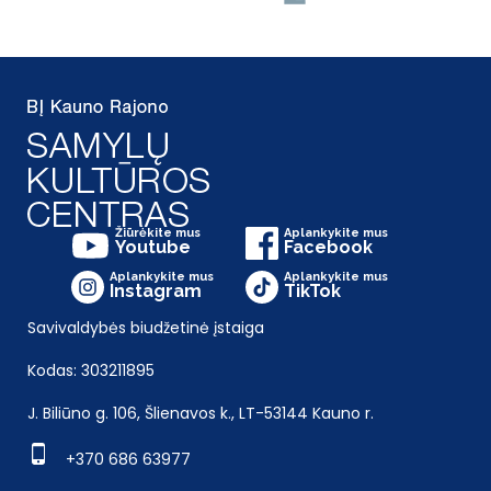
Žiūrėkite mus
Aplankykite mus
Youtube
Facebook
Aplankykite mus
Aplankykite mus
Instagram
TikTok
Savivaldybės biudžetinė įstaiga
Kodas: 303211895
J. Biliūno g. 106, Šlienavos k., LT-53144 Kauno r.
+370 686 63977