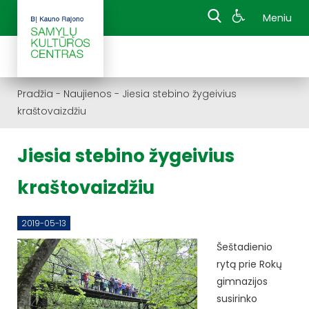
Meniu
Pradžia
-
Naujienos
-
Jiesia stebino žygeivius
kraštovaizdžiu
Jiesia stebino žygeivius
kraštovaizdžiu
2019-05-13
Šeštadienio
rytą prie Rokų
gimnazijos
susirinko