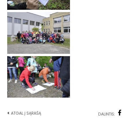
<
ATGAL Į SĄRAŠĄ
DALINTIS: