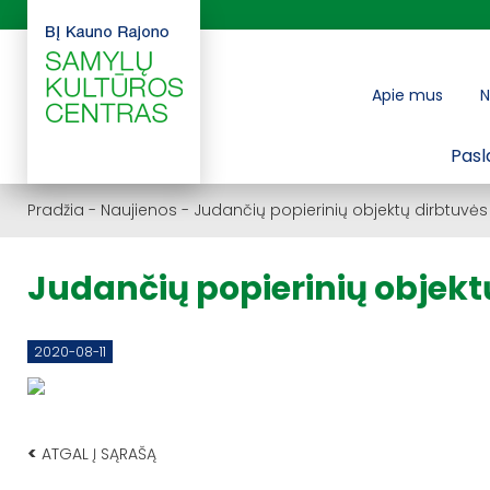
Apie mus
N
Pasl
Pradžia
-
Naujienos
-
Judančių popierinių objektų dirbtuvės
Judančių popierinių objekt
2020-08-11
<
ATGAL Į SĄRAŠĄ