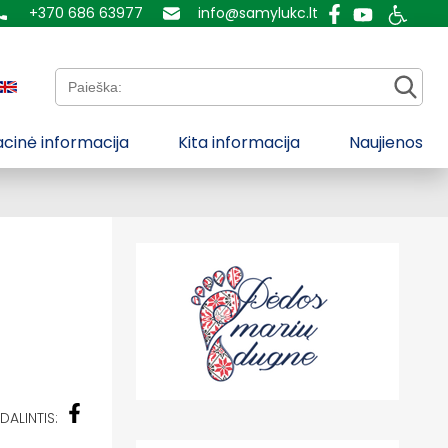
+370 686 63977
info@samylukc.lt
Paieška:
cinė informacija
Kita informacija
Naujienos
DALINTIS: