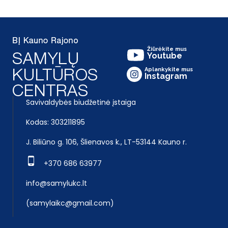
Žiūrėkite mus
Youtube
Aplankykite mus
Instagram
Savivaldybės biudžetinė įstaiga
Kodas: 303211895
J. Biliūno g. 106, Šlienavos k., LT-53144 Kauno r.
+370 686 63977
info@samylukc.lt
(samylaikc@gmail.com)