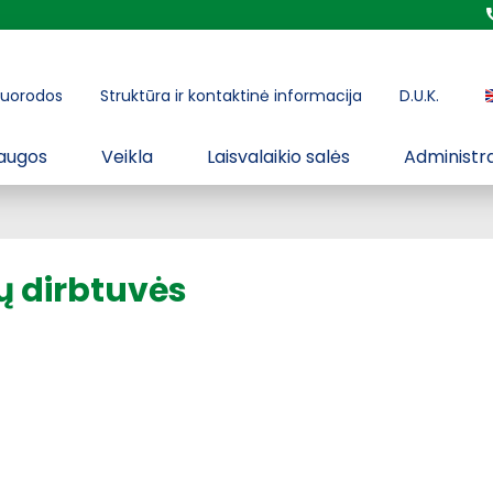
uorodos
Struktūra ir kontaktinė informacija
D.U.K.
augos
Veikla
Laisvalaikio salės
Administra
ų dirbtuvės