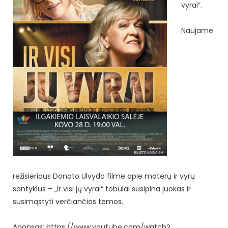
vyrai”.
Naujame
režisieriaus Donato Ulvydo filme apie moterų ir vyrų
santykius – „Ir visi jų vyrai“ tobulai susipina juokas ir
susimąstyti verčiančios temos.
Anonsas: https://www.youtube.com/watch?