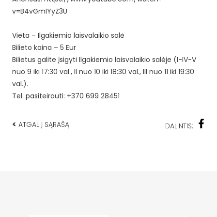
v=B4vGmIYyZ3U
Vieta – Ilgakiemio laisvalaikio salė
Bilieto kaina – 5 Eur
Bilietus galite įsigyti Ilgakiemio laisvalaikio salėje (I-IV-V
nuo 9 iki 17:30 val., II nuo 10 iki 18:30 val., III nuo 11 iki 19:30
val.).
Tel. pasiteirauti: +370 699 28451
<
ATGAL Į SĄRAŠĄ
DALINTIS: