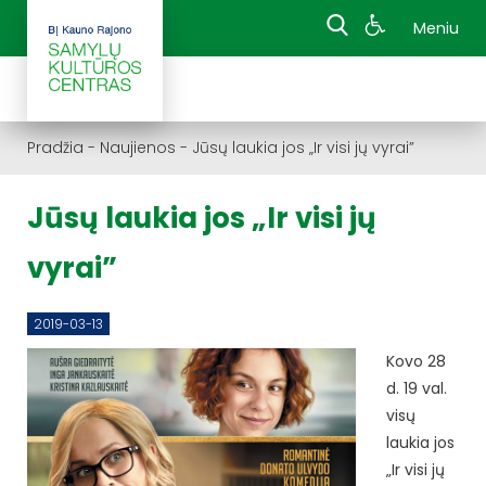
Meniu
Pradžia
-
Naujienos
-
Jūsų laukia jos „Ir visi jų vyrai”
Jūsų laukia jos „Ir visi jų
vyrai”
2019-03-13
Kovo 28
d. 19 val.
visų
laukia jos
„Ir visi jų