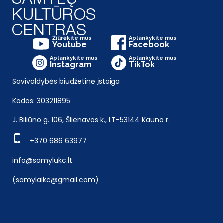
Žiūrėkite mus
Aplankykite mus
Youtube
Facebook
Aplankykite mus
Aplankykite mus
Instagram
TikTok
Savivaldybės biudžetinė įstaiga
Kodas: 303211895
J. Biliūno g. 106, Šlienavos k., LT-53144 Kauno r.
+370 686 63977
info@samylukc.lt
(samylaikc@gmail.com)