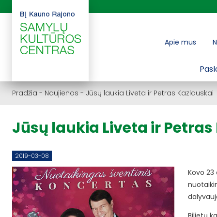
Apie mus
N
Pasl
Pradžia
-
Naujienos
-
Jūsų laukia Liveta ir Petras Kazlauskai
Jūsų laukia Liveta ir Petra
2019-03-08
Kovo 23 d
nuotaiki
dalyvauj
Bilietų k