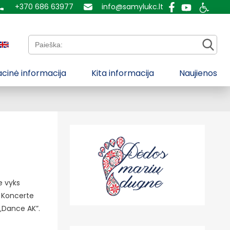
+370 686 63977
info@samylukc.lt
Paieška:
cinė informacija
Kita informacija
Naujienos
je vyks
. Koncerte
 „Dance AK”.