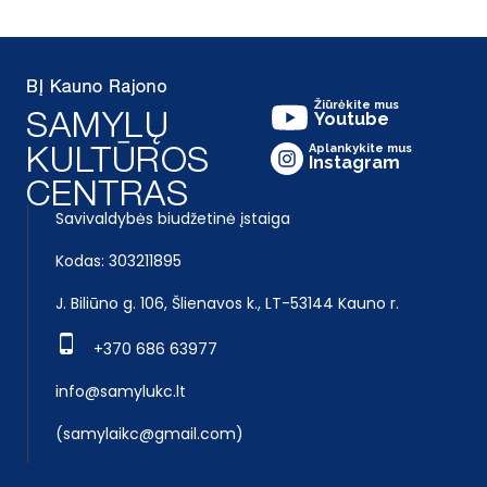
Žiūrėkite mus
Youtube
Aplankykite mus
Instagram
Savivaldybės biudžetinė įstaiga
Kodas: 303211895
J. Biliūno g. 106, Šlienavos k., LT-53144 Kauno r.
+370 686 63977
info@samylukc.lt
(samylaikc@gmail.com)