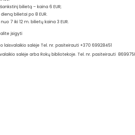
šankstinį bilietą – kaina 6 EUR;
dieną bilietai po 8 EUR.
uo 7 iki 12 m. bilietų kaina 3 EUR.
alite įsigyti
o laisvalaikio salėje Tel. nr. pasiteirauti +370 69928451
valaikio salėje arba Rokų bibliotekoje. Tel. nr. pasiteirauti 86997