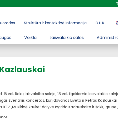
uorodos
Struktūra ir kontaktinė informacija
D.U.K.
augos
Veikla
Laisvalaikio salės
Administra
s Kazlauskai
. 15 val. Rokų laisvalaikio salėje, 18 val. Ilgakiemio laisvalaikio salė
ngas šventinis koncertas, kurį dovanos Liveta ir Petras Kazlauskai
a BTV „Muzikinė kaukė” dalyvė Ingrida Kazlauskaitė ir šokių grupė
ainos: