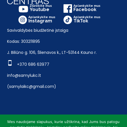
Žiūrėkite mus
Aplankykite mus
Youtube
Facebook
Aplankykite mus
Aplankykite mus
Instagram
TikTok
Savivaldybės biudžetinė įstaiga
Kodas: 303211895
J. Biliūno g. 106, Šlienavos k., LT-53144 Kauno r.
+370 686 63977
info@samylukc.lt
(samylaikc@gmail.com)
Mes naudojame slapukus, kurie užtikrina, kad Jums bus patogu