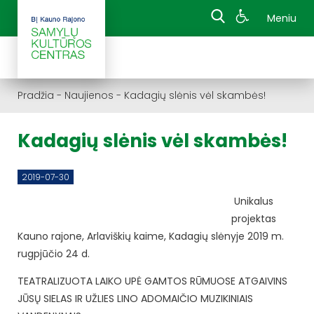
Meniu
Pradžia
-
Naujienos
-
Kadagių slėnis vėl skambės!
Kadagių slėnis vėl skambės!
2019-07-30
Unikalus
projektas
Kauno rajone, Arlaviškių kaime, Kadagių slėnyje 2019 m.
rugpjūčio 24 d.
TEATRALIZUOTA LAIKO UPĖ GAMTOS RŪMUOSE ATGAIVINS
JŪSŲ SIELAS IR UŽLIES LINO ADOMAIČIO MUZIKINIAIS