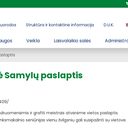
uorodos
Struktūra ir kontaktinė informacija
D.U.K.
augos
Veikla
Laisvalaikio salės
Administra
aslaptis
ė Samylų paslaptis
409/
druomenėmis ir grafiti meistrais atvėrėme vietos paslaptis.
ksmakalnio seniūnijas vienu žvilgsniu gali susipažinti su vietove.