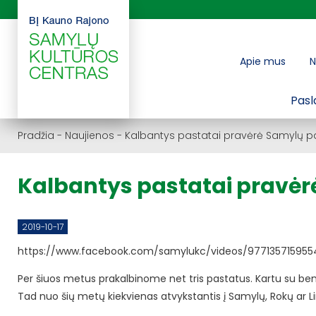
Apie mus
N
Pasl
Pradžia
-
Naujienos
-
Kalbantys pastatai pravėrė Samylų p
Kalbantys pastatai pravėr
2019-10-17
https://www.facebook.com/samylukc/videos/977135715955
Per šiuos metus prakalbinome net tris pastatus. Kartu su ben
Tad nuo šių metų kiekvienas atvykstantis į Samylų, Rokų ar Lin