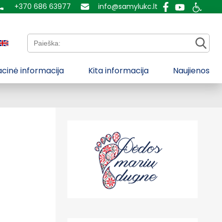
+370 686 63977
info@samylukc.lt
Paieška:
cinė informacija
Kita informacija
Naujienos