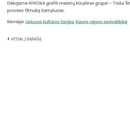
Dėkojame NYKOKA grafiti meistrų kūrybinei grupei – Tadui Šimkui
proceso filmuką Samyluose.
Rėmėjai:
Lietuvos kultūros taryba
,
Kauno rajono savivaldybė
<
ATGAL Į SĄRAŠĄ