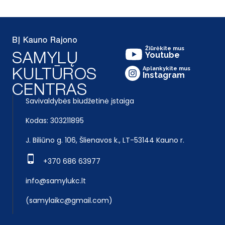
Žiūrėkite mus
Youtube
Aplankykite mus
Instagram
Savivaldybės biudžetinė įstaiga
Kodas: 303211895
J. Biliūno g. 106, Šlienavos k., LT-53144 Kauno r.
+370 686 63977
info@samylukc.lt
(samylaikc@gmail.com)