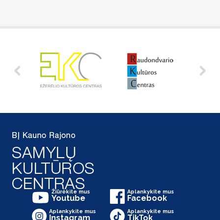
Žiūrėkite mus
Aplankykite mus
Youtube
Facebook
Aplankykite mus
Aplankykite mus
Instagram
TikTok