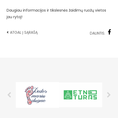
Daugiau informacijos ir tikslesnės žaidimų ruožų vietos
jau rytoj!
<
ATGAL Į SĄRAŠĄ
DALINTIS: