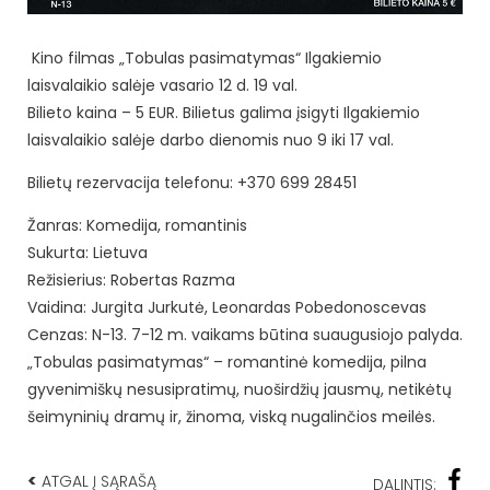
Kino filmas „Tobulas pasimatymas“ Ilgakiemio
laisvalaikio salėje vasario 12 d. 19 val.
Bilieto kaina – 5 EUR. Bilietus galima įsigyti Ilgakiemio
laisvalaikio salėje darbo dienomis nuo 9 iki 17 val.
Bilietų rezervacija telefonu: +370 699 28451
Žanras: Komedija, romantinis
Sukurta: Lietuva
Režisierius: Robertas Razma
Vaidina: Jurgita Jurkutė, Leonardas Pobedonoscevas
Cenzas: N-13. 7-12 m. vaikams būtina suaugusiojo palyda.
„Tobulas pasimatymas“ – romantinė komedija, pilna
gyvenimiškų nesusipratimų, nuoširdžių jausmų, netikėtų
šeimyninių dramų ir, žinoma, viską nugalinčios meilės.
<
ATGAL Į SĄRAŠĄ
DALINTIS: