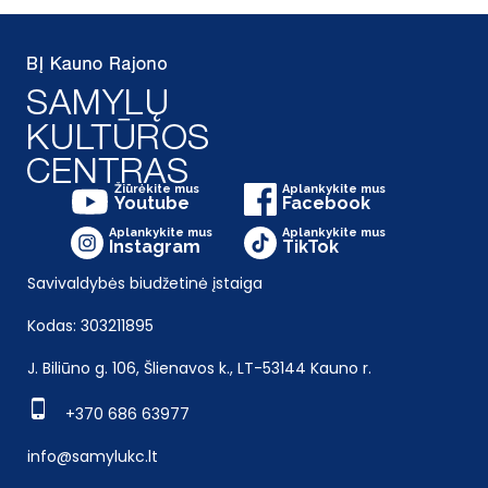
Žiūrėkite mus
Aplankykite mus
Youtube
Facebook
Aplankykite mus
Aplankykite mus
Instagram
TikTok
Savivaldybės biudžetinė įstaiga
Kodas: 303211895
J. Biliūno g. 106, Šlienavos k., LT-53144 Kauno r.
+370 686 63977
info@samylukc.lt