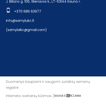
J. Biliūno g. 106, Šlienavos k., LT-53144 Kauno r.
+370 686 63977
info@samylukc.lt
(samylaikc@gmail.com)
Duomenys kaupiami ir saugomi Juridinių asmenų
registre
Interneto svetainių kūrimas
: