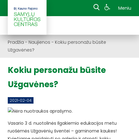
Meniu
Pradžia
-
Naujienos
-
Kokiu personažu būsite
Užgavėnes?
Kokiu personažu būsite
Užgavėnes?
2021-02-04
Vasario 3 d. nuotolinės
Ilgakiemio
edukacijos metu
ruošėmės Užgavėnių šventei – gaminome kaukes!
Kviečiame pasidairyti po galeriją ir atspėti, kokiu