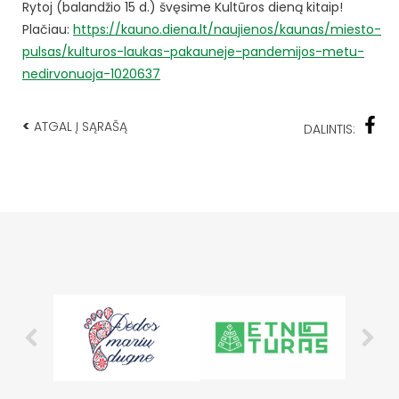
Rytoj (balandžio 15 d.) švęsime Kultūros dieną kitaip!
Plačiau:
https://kauno.diena.lt/naujienos/kaunas/miesto-
pulsas/kulturos-laukas-pakauneje-pandemijos-metu-
nedirvonuoja-1020637
<
ATGAL Į SĄRAŠĄ
DALINTIS: