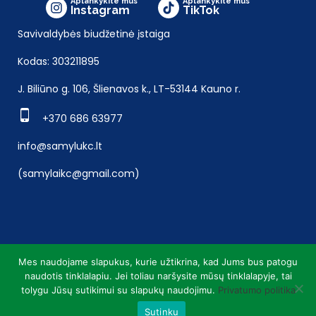
Aplankykite mus
Aplankykite mus
Instagram
TikTok
Savivaldybės biudžetinė įstaiga
Kodas: 303211895
J. Biliūno g. 106, Šlienavos k., LT-53144 Kauno r.
+370 686 63977
info@samylukc.lt
(samylaikc@gmail.com)
Mes naudojame slapukus, kurie užtikrina, kad Jums bus patogu
naudotis tinklalapiu. Jei toliau naršysite mūsų tinklalapyje, tai
tolygu Jūsų sutikimui su slapukų naudojimu.
Privatumo politika
Sutinku