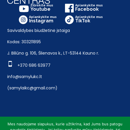
Žiūrėkite mus
Aplankykite mus
Youtube
Facebook
Aplankykite mus
Aplankykite mus
Instagram
TikTok
Savivaldybės biudžetinė įstaiga
Kodas: 303211895
J. Biliūno g. 106, Šlienavos k., LT-53144 Kauno r.
+370 686 63977
info@samylukc.lt
(samylaikc@gmail.com)
Mes naudojame slapukus, kurie užtikrina, kad Jums bus patogu
naudotis tinklalapiu. Jei toliau naršysite mūsų tinklalapyje, tai