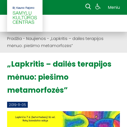
Meniu
Pradžia
-
Naujienos
-
„Lapkritis – dailės terapijos
mėnuo: piešimo metamorfozės”
„Lapkritis – dailės terapijos
mėnuo: piešimo
metamorfozės”
2019-11-05