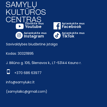
Žiūrėkite mus
Aplankykite mus
Youtube
Facebook
Aplankykite mus
Aplankykite mus
Instagram
TikTok
Savivaldybės biudžetinė įstaiga
Kodas: 303211895
J. Biliūno g. 106, Šlienavos k., LT-53144 Kauno r.
+370 686 63977
info@samylukc.lt
(samylaikc@gmail.com)