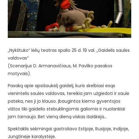
„Nykštuko“ lėlių teatras spalio 25 d. 19 val. „Gaidelis saulės
valdovas“
(Scenarijus D. Armanavičiaus, M. Pavliko pasakos
motyvais).
Pasaką apie apsišaukėlį gaidelį, kuris skelbiasi esąs
vienintelis saulės valdovas, tereikia jam užgiedoti ir saulė
pateka, nes ji jo klauso. Įbaugintos kiemo gyventojos
vištos tiki gaidelio stebuklingomis galiomis ir nuolankiai
jam tarnauja. Bet vieną dieną viskas išaiškėja…
Spektaklis sėkmingai gastroliavo Estijoje, Rusijoje, Indijoje,
Jungtinėje karalystėje.