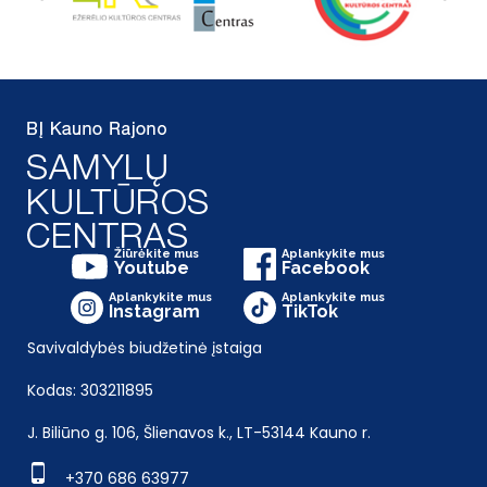
Žiūrėkite mus
Aplankykite mus
Youtube
Facebook
Aplankykite mus
Aplankykite mus
Instagram
TikTok
Savivaldybės biudžetinė įstaiga
Kodas: 303211895
J. Biliūno g. 106, Šlienavos k., LT-53144 Kauno r.
+370 686 63977