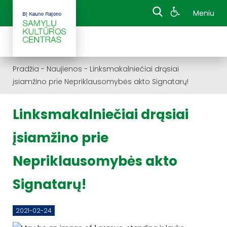
Meniu
Pradžia
-
Naujienos
-
Linksmakalniečiai drąsiai
įsiamžino prie Nepriklausomybės akto Signatarų!
Linksmakalniečiai drąsiai
įsiamžino prie
Nepriklausomybės akto
Signatarų!
2021-02-24