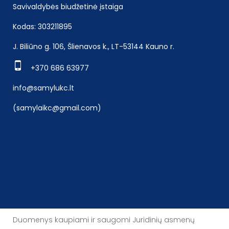
Savivaldybės biudžetinė įstaiga
Kodas: 303211895
J. Biliūno g. 106, Šlienavos k., LT-53144 Kauno r.
+370 686 63977
info@samylukc.lt
(samylaikc@gmail.com)
Duomenys kaupiami ir saugomi Juridinių asmenų