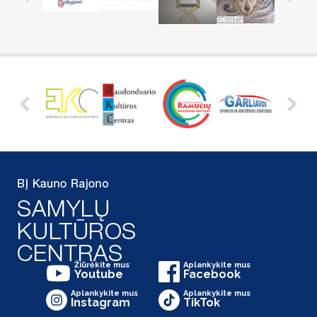
Žiūrėkite mus
Aplankykite mus
Youtube
Facebook
Aplankykite mus
Aplankykite mus
Instagram
TikTok