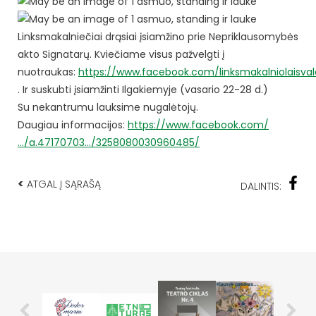
Linksmakalniečiai drąsiai įsiamžino prie Nepriklausomybės
akto Signatarų. Kviečiame visus pažvelgti į
nuotraukas:
https://www.facebook.com/linksmakalniolaisva
. Ir suskubti įsiamžinti Ilgakiemyje (vasario 22-28 d.)
Su nekantrumu lauksime nugalėtojų.
Daugiau informacijos:
https://www.facebook.com/
…/a.47170703…/3258080030960485/
<
ATGAL Į SĄRAŠĄ
DALINTIS: