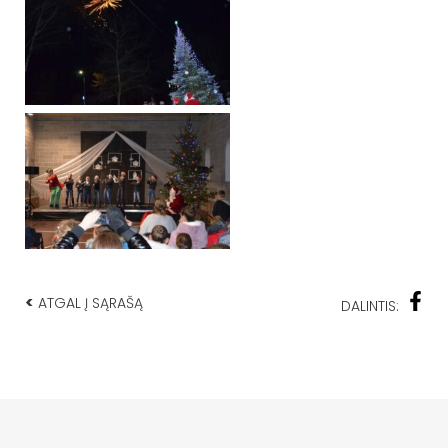
<
ATGAL Į SĄRAŠĄ
DALINTIS: