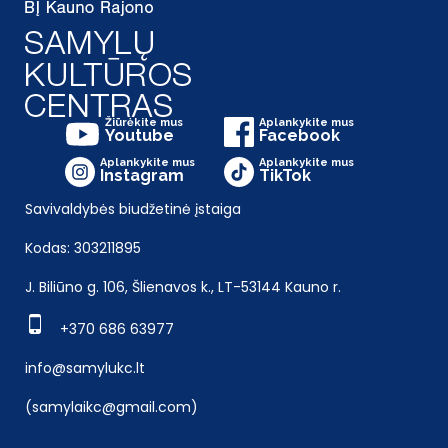
Žiūrėkite mus
Aplankykite mus
Youtube
Facebook
Aplankykite mus
Aplankykite mus
Instagram
TikTok
Savivaldybės biudžetinė įstaiga
Kodas: 303211895
J. Biliūno g. 106, Šlienavos k., LT-53144 Kauno r.
+370 686 63977
info@samylukc.lt
(samylaikc@gmail.com)