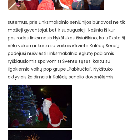
sutemus, prie Linksmakalnio seniūnijos būriavosi ne tik
mažieji gyventojai, bet ir suaugusieji. Nežinia iš kur
pasirodęs linksmasis Nykštukas išsiaiškino, ko trūksta šį
vėlų vakarą ir kartu su vaikais iškvietė Kalėdų Senelį,
padėjusį nušviesti Linksmakalnio eglutę pačiomis
ryškiausiomis spalvomis! Šventė tęsėsi kartu su
Ilgakiemio vaikų pop grupe „Pabiručiai“, Nykštuko
aktyviais žaidimais ir Kalėdų senelio dovanėlėmis.