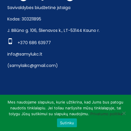
Savivaldybės biudžetinė įstaiga
Kodas: 303211895
J. Biliūno g. 106, Šlienavos k., LT-53144 Kauno r.
+370 686 63977
info@samylukc.lt
(samylaikc@gmail.com)
Mes naudojame slapukus, kurie užtikrina, kad Jums bus patogu
naudotis tinklalapiu. Jei toliau naršysite mūsų tinklalapyje, tai
tolygu Jūsų sutikimui su slapukų naudojimu.
Privatumo politika
Sutinku
Duomenys kaupiami ir saugomi Juridinių asmenų