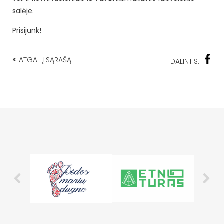
salėje.
Prisijunk!
<
ATGAL Į SĄRAŠĄ
DALINTIS: