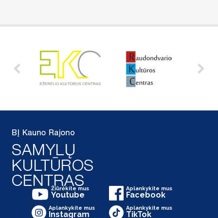
Žiūrėkite mus
Aplankykite mus
Youtube
Facebook
Aplankykite mus
Aplankykite mus
Instagram
TikTok