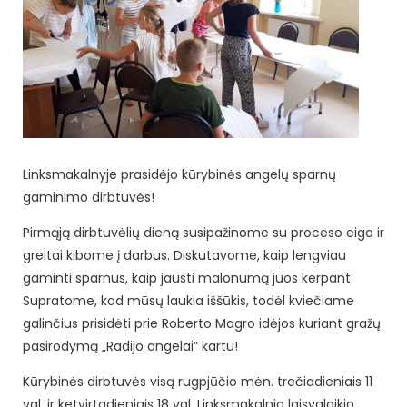
Linksmakalnyje prasidėjo kūrybinės angelų sparnų
gaminimo dirbtuvės!
Pirmąją dirbtuvėlių dieną susipažinome su proceso eiga ir
greitai kibome į darbus. Diskutavome, kaip lengviau
gaminti sparnus, kaip jausti malonumą juos kerpant.
Supratome, kad mūsų laukia iššūkis, todėl kviečiame
galinčius prisidėti prie Roberto Magro idėjos kuriant gražų
pasirodymą „Radijo angelai” kartu!
Kūrybinės dirbtuvės visą rugpjūčio mėn. trečiadieniais 11
val. ir ketvirtadieniais 18 val. Linksmakaln
io laisvalaikio