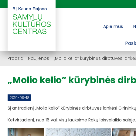
Apie mus
N
Pasl
Pradžia
-
Naujienos
-
„Molio kelio” kūrybinės dirbtuvės lankė
„Molio kelio” kūrybinės dir
2019-09-18
Šį antradienį „Molio kelio” kūrybinės dirbtuvės lankėsi Girin
Ketvirtadienį, nuo 16 val. visų lauksime Rokų laisvalaikio salėje.