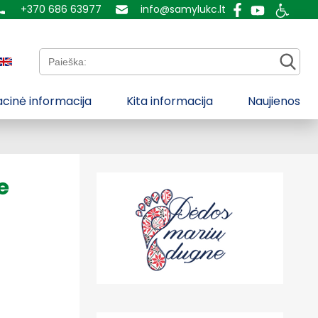
+370 686 63977
info@samylukc.lt
Paieška:
cinė informacija
Kita informacija
Naujienos
e