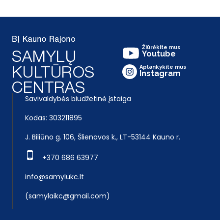
Žiūrėkite mus
Youtube
Aplankykite mus
Instagram
Savivaldybės biudžetinė įstaiga
Kodas: 303211895
J. Biliūno g. 106, Šlienavos k., LT-53144 Kauno r.
+370 686 63977
info@samylukc.lt
(samylaikc@gmail.com)