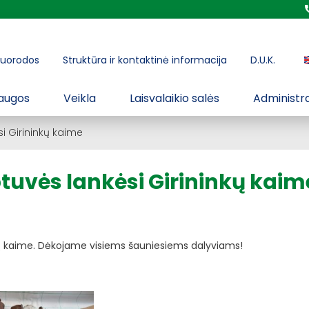
uorodos
Struktūra ir kontaktinė informacija
D.U.K.
augos
Veikla
Laisvalaikio salės
Administra
si Girininkų kaime
btuvės lankėsi Girininkų kaim
inkų kaime. Dėkojame visiems šauniesiems dalyviams!