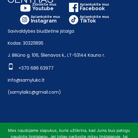
Žiūrėkite mus
Aplankykite mus
Youtube
Facebook
Aplankykite mus
Aplankykite mus
Instagram
TikTok
Savivaldybės biudžetinė įstaiga
Kodas: 303211895
J. Biliūno g. 106, Šlienavos k., LT-53144 Kauno r.
+370 686 63977
info@samylukc.lt
(samylaikc@gmail.com)
Mes naudojame slapukus, kurie užtikrina, kad Jums bus patogu
naudotis tinklalapiu. Jei toliau naršysite mūsų tinklalapyje, tai