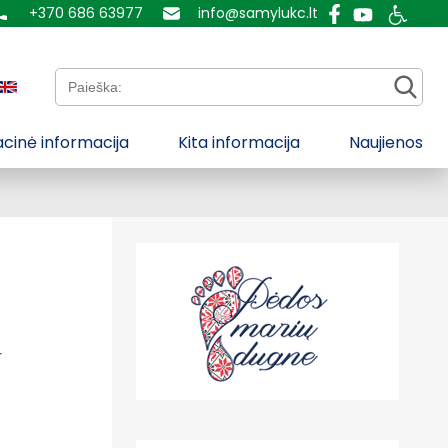
+370 686 63977
info@samylukc.lt
Paieška:
cinė informacija
Kita informacija
Naujienos
r