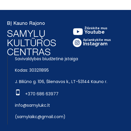
Žiūrėkite mus
Youtube
Aplankykite mus
Instagram
Savivaldybės biudžetinė įstaiga
Kodas: 303211895
J. Biliūno g. 106, Šlienavos k., LT-53144 Kauno r.
+370 686 63977
info@samylukc.lt
(samylaikc@gmail.com)