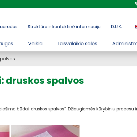
uorodos
Struktūra ir kontaktinė informacija
D.U.K.
augos
Veikla
Laisvalaikio salės
Administra
spalvos
i: druskos spalvos
 piešimo būdai: druskos spalvos”. Džiaugiamės kūrybiniu procesu i