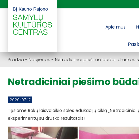
Apie mus
N
Pasl
Pradžia
-
Naujienos
-
Netradiciniai piešimo būdai: druskos 
Netradiciniai piešimo būda
2020-07-17
Tęsiame Rokų laisvalaikio salės edukacijų ciklą „Netradiciniai
eksperimentų su druska rezultatais!