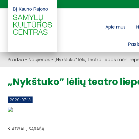
Apie mus
N
Pasl
Pradžia
-
Naujienos
-
„Nykštuko” lėlių teatro liepos mėn. rep
„Nykštuko” lėlių teatro lie
2020-07-13
<
ATGAL Į SĄRAŠĄ