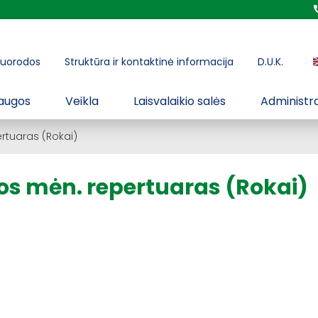
uorodos
Struktūra ir kontaktinė informacija
D.U.K.
augos
Veikla
Laisvalaikio salės
Administra
ertuaras (Rokai)
pos mėn. repertuaras (Rokai)