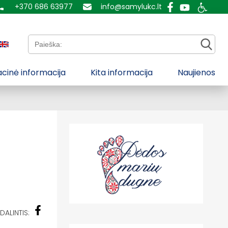
+370 686 63977
info@samylukc.lt
Paieška:
cinė informacija
Kita informacija
Naujienos
DALINTIS: