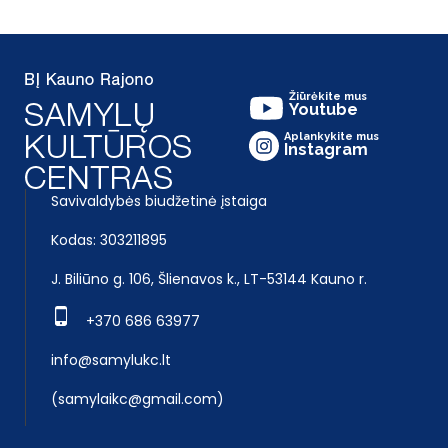
Žiūrėkite mus
Youtube
Aplankykite mus
Instagram
Savivaldybės biudžetinė įstaiga
Kodas: 303211895
J. Biliūno g. 106, Šlienavos k., LT-53144 Kauno r.
+370 686 63977
info@samylukc.lt
(samylaikc@gmail.com)