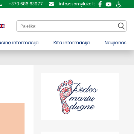
+370 686 63977
info@samylukc.lt
Paieška:
cinė informacija
Kita informacija
Naujienos