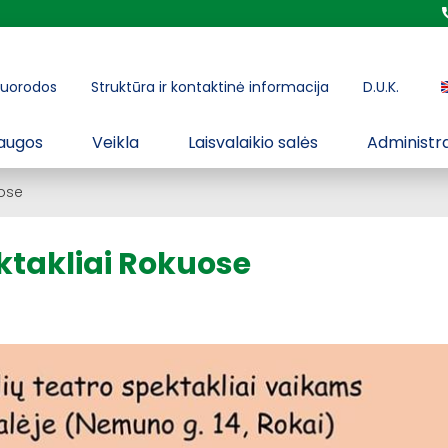
uorodos
Struktūra ir kontaktinė informacija
D.U.K.
augos
Veikla
Laisvalaikio salės
Administra
uose
ektakliai Rokuose