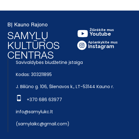
Žiūrėkite mus
Youtube
Aplankykite mus
Instagram
Savivaldybės biudžetinė įstaiga
Kodas: 303211895
J. Biliūno g. 106, Šlienavos k., LT-53144 Kauno r.
+370 686 63977
info@samylukc.lt
(samylaikc@gmail.com)