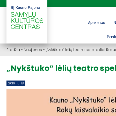
Apie mus
N
Pasl
Pradžia
-
Naujienos
-
„Nykštuko” lėlių teatro spektakliai Rok
„Nykštuko” lėlių teatro sp
2019-10-18