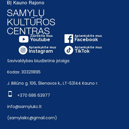
Žiūrėkite mus
Aplankykite mus
Youtube
Facebook
Aplankykite mus
Aplankykite mus
Instagram
TikTok
Savivaldybės biudžetinė įstaiga
Kodas: 303211895
J. Biliūno g. 106, Šlienavos k., LT-53144 Kauno r.
+370 686 63977
info@samylukc.lt
(samylaikc@gmail.com)