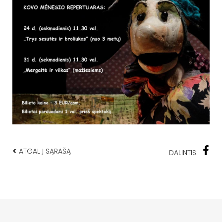
<
ATGAL Į SĄRAŠĄ
DALINTIS: