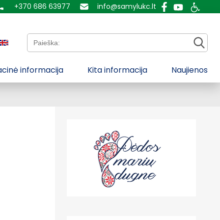
+370 686 63977
info@samylukc.lt
Paieška:
cinė informacija
Kita informacija
Naujienos