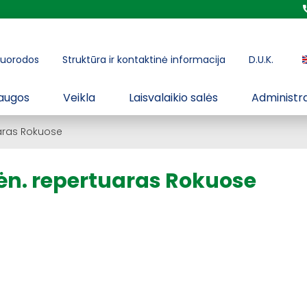
uorodos
Struktūra ir kontaktinė informacija
D.U.K.
augos
Veikla
Laisvalaikio salės
Administra
uaras Rokuose
ėn. repertuaras Rokuose