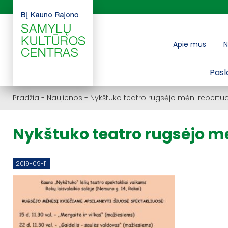
Apie mus
N
Pasl
Pradžia
-
Naujienos
-
Nykštuko teatro rugsėjo mėn. repert
Nykštuko teatro rugsėjo m
2019-09-11