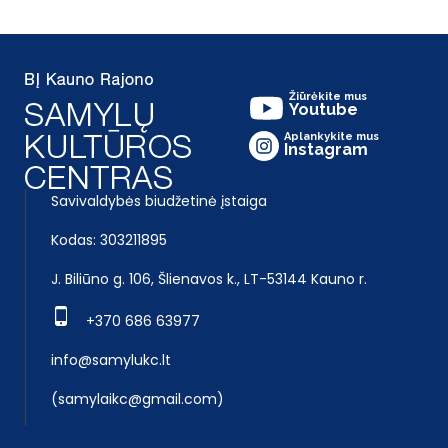
Žiūrėkite mus
Youtube
Aplankykite mus
Instagram
Savivaldybės biudžetinė įstaiga
Kodas: 303211895
J. Biliūno g. 106, Šlienavos k., LT-53144 Kauno r.
+370 686 63977
info@samylukc.lt
(samylaikc@gmail.com)