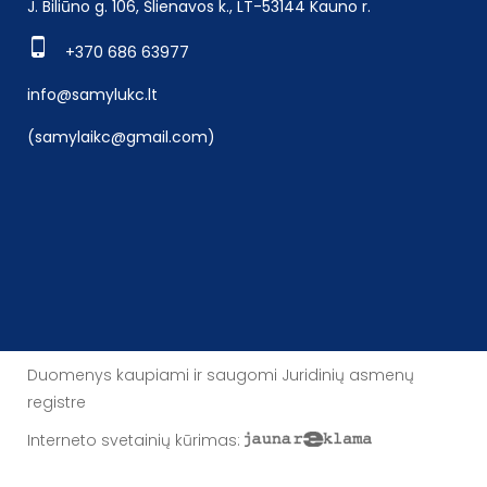
J. Biliūno g. 106, Šlienavos k., LT-53144 Kauno r.
+370 686 63977
info@samylukc.lt
(samylaikc@gmail.com)
Duomenys kaupiami ir saugomi Juridinių asmenų
registre
Interneto svetainių kūrimas
: