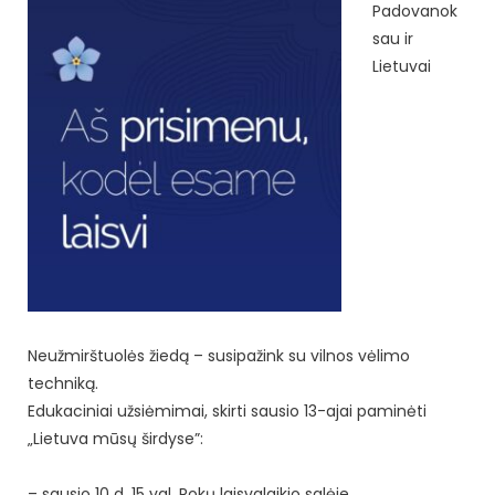
Padovanok
sau ir
Lietuvai
Neužmirštuolės žiedą – susipažink su vilnos vėlimo
techniką.
Edukaciniai užsiėmimai, skirti sausio 13-ajai paminėti
„Lietuva mūsų širdyse”:
– sausio 10 d. 15 val. Rokų laisvalaikio salėje