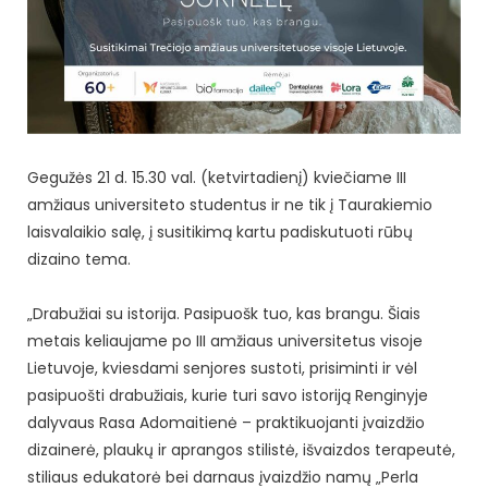
Gegužės 21 d. 15.30 val. (ketvirtadienį) kviečiame III
amžiaus universiteto studentus ir ne tik į Taurakiemio
laisvalaikio salę, į susitikimą kartu padiskutuoti rūbų
dizaino tema.
„Drabužiai su istorija. Pasipuošk tuo, kas brangu. Šiais
metais keliaujame po III amžiaus universitetus visoje
Lietuvoje, kviesdami senjores sustoti, prisiminti ir vėl
pasipuošti drabužiais, kurie turi savo istoriją Renginyje
dalyvaus Rasa Adomaitienė – praktikuojanti įvaizdžio
dizainerė, plaukų ir aprangos stilistė, išvaizdos terapeutė,
stiliaus edukatorė bei darnaus įvaizdžio namų „Perla