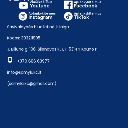
Žiūrėkite mus
Aplankykite mus
Youtube
Facebook
Aplankykite mus
Aplankykite mus
Instagram
TikTok
Savivaldybės biudžetinė įstaiga
Kodas: 303211895
J. Biliūno g. 106, Šlienavos k., LT-53144 Kauno r.
+370 686 63977
info@samylukc.lt
(samylaikc@gmail.com)