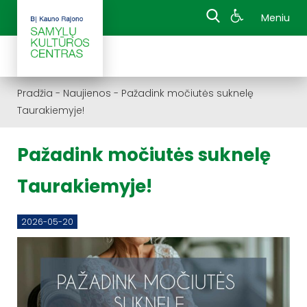
Meniu
Pradžia
-
Naujienos
-
Pažadink močiutės suknelę
Taurakiemyje!
Pažadink močiutės suknelę
Taurakiemyje!
2026-05-20