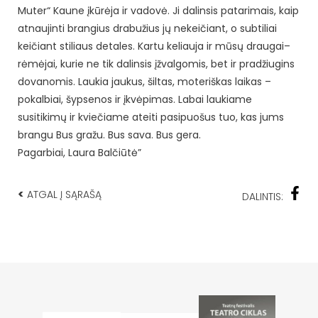
Muter“ Kaune įkūrėja ir vadovė. Ji dalinsis patarimais, kaip
atnaujinti brangius drabužius jų nekeičiant, o subtiliai
keičiant stiliaus detales. Kartu keliauja ir mūsų draugai–
rėmėjai, kurie ne tik dalinsis įžvalgomis, bet ir pradžiugins
dovanomis. Laukia jaukus, šiltas, moteriškas laikas –
pokalbiai, šypsenos ir įkvėpimas. Labai laukiame
susitikimų ir kviečiame ateiti pasipuošus tuo, kas jums
brangu Bus gražu. Bus sava. Bus gera.
Pagarbiai, Laura Balčiūtė”
<
ATGAL Į SĄRAŠĄ
DALINTIS: