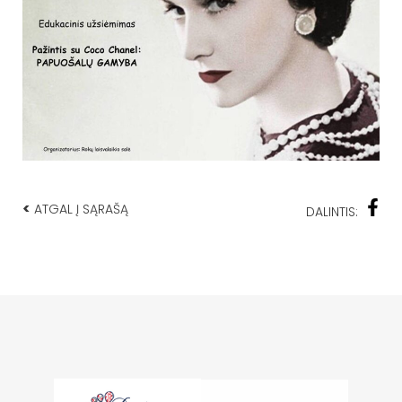
<
ATGAL Į SĄRAŠĄ
DALINTIS: