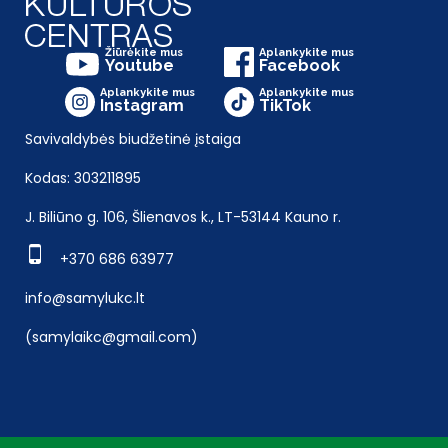
Žiūrėkite mus
Aplankykite mus
Youtube
Facebook
Aplankykite mus
Aplankykite mus
Instagram
TikTok
Savivaldybės biudžetinė įstaiga
Kodas: 303211895
J. Biliūno g. 106, Šlienavos k., LT-53144 Kauno r.
+370 686 63977
info@samylukc.lt
(samylaikc@gmail.com)