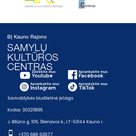
Žiūrėkite mus
Aplankykite mus
Youtube
Facebook
Aplankykite mus
Aplankykite mus
Instagram
TikTok
Savivaldybės biudžetinė įstaiga
Kodas: 303211895
J. Biliūno g. 106, Šlienavos k., LT-53144 Kauno r.
+370 686 63977