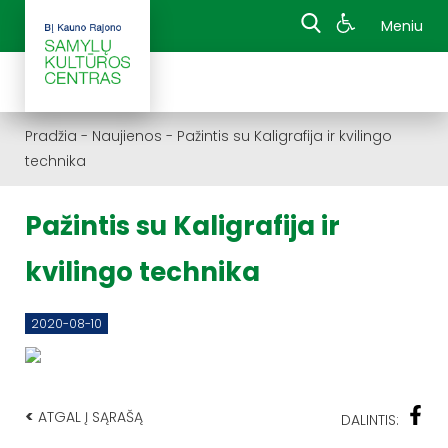
Meniu
Pradžia
-
Naujienos
-
Pažintis su Kaligrafija ir kvilingo
technika
Pažintis su Kaligrafija ir
kvilingo technika
2020-08-10
<
ATGAL Į SĄRAŠĄ
DALINTIS: