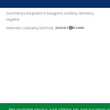
Duomenys kaupiami ir saugomi Juridinių asmenų
registre
Interneto svetainių kūrimas
:
Mes naudojame slapukus, kurie užtikrina, kad Jums bus patogu n