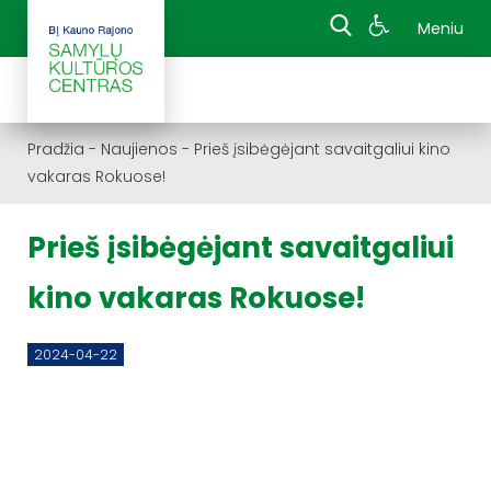
Meniu
Pradžia
-
Naujienos
-
Prieš įsibėgėjant savaitgaliui kino
vakaras Rokuose!
Prieš įsibėgėjant savaitgaliui
kino vakaras Rokuose!
2024-04-22