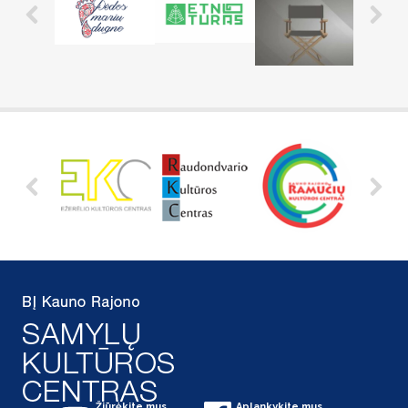
Žiūrėkite mus
Aplankykite mus