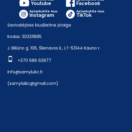
Youtube
Facebook
Aplankykite mus
Aplankykite mus
Instagram
TikTok
Savivaldybės biudžetinė įstaiga
Kodas: 303211895
J. Biliūno g. 106, Šlienavos k., LT-53144 Kauno r.
+370 686 63977
info@samylukc.lt
(samylaikc@gmail.com)