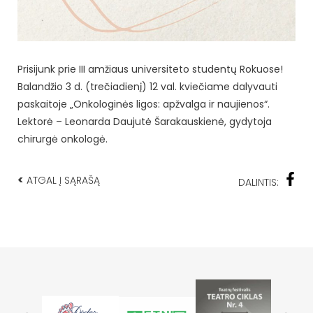
Prisijunk prie III amžiaus universiteto studentų Rokuose!
Balandžio 3 d. (trečiadienį) 12 val. kviečiame dalyvauti
paskaitoje „Onkologinės ligos: apžvalga ir naujienos“.
Lektorė – Leonarda Daujutė Šarakauskienė, gydytoja
chirurgė onkologė.
<
ATGAL Į SĄRAŠĄ
DALINTIS: