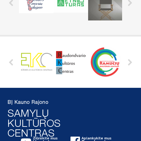
Žiūrėkite mus
Aplankykite mus