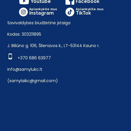
Youtube
Facebook
Aplankykite mus
Aplankykite mus
Instagram
TikTok
Savivaldybės biudžetinė įstaiga
Kodas: 303211895
J. Biliūno g. 106, Šlienavos k., LT-53144 Kauno r.
+370 686 63977
info@samylukc.lt
(samylaikc@gmail.com)