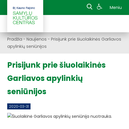
Meniu
Pradžia
-
Naujienos
-
Prisijunk prie šiuolaikinės Garliavos
apylinkių seniūnijos
Prisijunk prie šiuolaikinės
Garliavos apylinkių
seniūnijos
2020-03-31