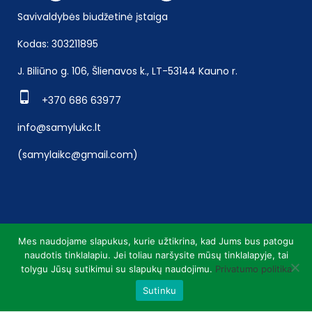
Savivaldybės biudžetinė įstaiga
Kodas: 303211895
J. Biliūno g. 106, Šlienavos k., LT-53144 Kauno r.
+370 686 63977
info@samylukc.lt
(samylaikc@gmail.com)
Mes naudojame slapukus, kurie užtikrina, kad Jums bus patogu
naudotis tinklalapiu. Jei toliau naršysite mūsų tinklalapyje, tai
tolygu Jūsų sutikimui su slapukų naudojimu.
Privatumo politika
Sutinku
Duomenys kaupiami ir saugomi Juridinių asmenų