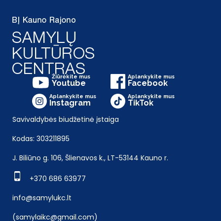
Žiūrėkite mus
Aplankykite mus
Youtube
Facebook
Aplankykite mus
Aplankykite mus
Instagram
TikTok
Savivaldybės biudžetinė įstaiga
Kodas: 303211895
J. Biliūno g. 106, Šlienavos k., LT-53144 Kauno r.
+370 686 63977
info@samylukc.lt
(samylaikc@gmail.com)