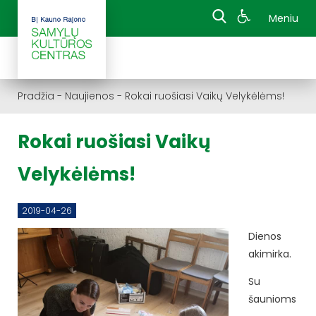
Meniu
Pradžia
-
Naujienos
-
Rokai ruošiasi Vaikų Velykėlėms!
Rokai ruošiasi Vaikų
Velykėlėms!
2019-04-26
Dienos
akimirka.
Su
šaunioms