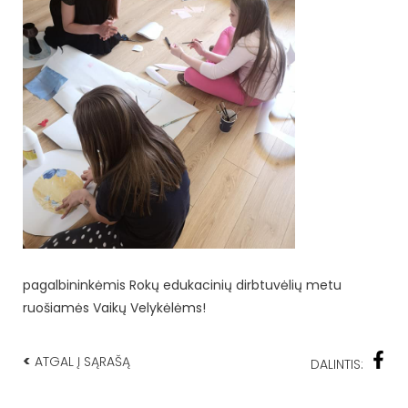
pagalbininkėmis Rokų edukacinių dirbtuvėlių metu
ruošiamės Vaikų Velykėlėms!
<
ATGAL Į SĄRAŠĄ
DALINTIS: