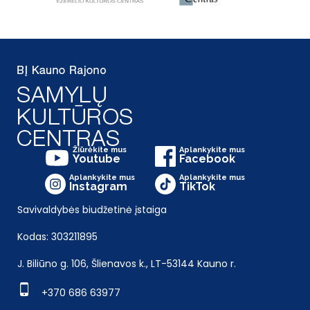
Žiūrėkite mus
Aplankykite mus
Youtube
Facebook
Aplankykite mus
Aplankykite mus
Instagram
TikTok
Savivaldybės biudžetinė įstaiga
Kodas: 303211895
J. Biliūno g. 106, Šlienavos k., LT-53144 Kauno r.
+370 686 63977